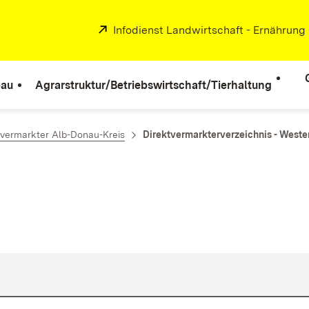
Extern:
Infodienst Landwirtschaft - Ernährung
bau
Agrarstruktur/Betriebswirtschaft/Tierhaltung
tvermarkter Alb-Donau-Kreis
Direktvermarkterverzeichnis - Weste