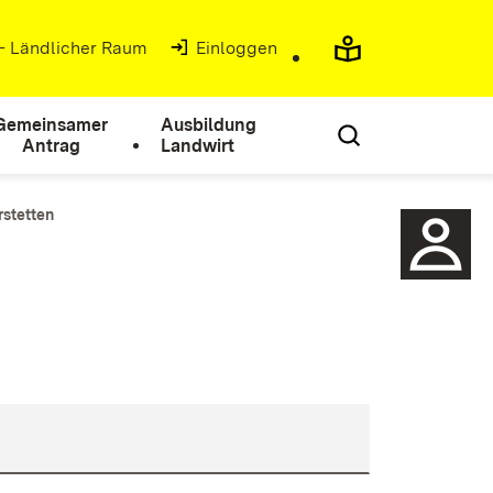
 - Ländlicher Raum
(Öffnet in neuem Fenster)
Einloggen
Gemeinsamer
Ausbildung
Antrag
Landwirt
rstetten