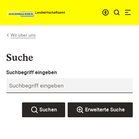
Zum Inhalt springen
Landwirtschaftsamt
Wir über uns
Suche
Suchbegriff eingeben
Suchen
Erweiterte Suche