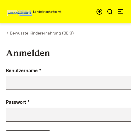
Zum Inhalt springen
Landwirtschaftsamt
Bewusste Kinderernährung (BEKI)
Anmelden
Benutzername
*
Passwort
*