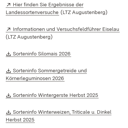
Extern:
Hier finden Sie Ergebnisse der
(Öffnet in neuem Fenster)
Landessortenversuche
(LTZ Augustenberg)
Extern:
(Öf
Informationen und Versuchsfeldführer Eiselau
(LTZ Augustenberg)
Download:
(Öffnet in neuem Fenste
Sorteninfo Silomais 2026
Download:
Sorteninfo Sommergetreide und
(Öffnet in neuem Fenster)
Körnerleguminosen 2026
Download:
(Öffnet in n
Sorteninfo Wintergerste Herbst 2025
Download:
Sorteninfo Winterweizen, Triticale u. Dinkel
(Öffnet in neuem Fenster)
Herbst 2025